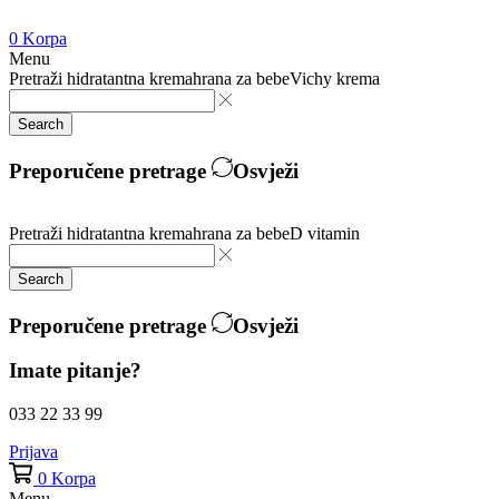
0
Korpa
Menu
Pretraži
hidratantna krema
hrana za bebe
Vichy krema
Search
Preporučene pretrage
Osvježi
Pretraži
hidratantna krema
hrana za bebe
D vitamin
Search
Preporučene pretrage
Osvježi
Imate pitanje?
033 22 33 99
Prijava
0
Korpa
Menu