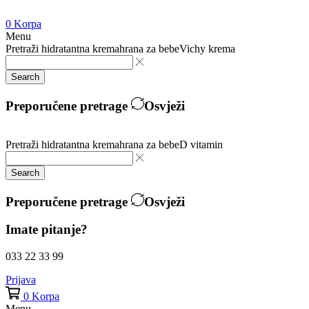
0
Korpa
Menu
Pretraži
hidratantna krema
hrana za bebe
Vichy krema
Search
Preporučene pretrage
Osvježi
Pretraži
hidratantna krema
hrana za bebe
D vitamin
Search
Preporučene pretrage
Osvježi
Imate pitanje?
033 22 33 99
Prijava
0
Korpa
Menu