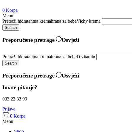
0
Korpa
Menu
Pretraži
hidratantna krema
hrana za bebe
Vichy krema
Search
Preporučene pretrage
Osvježi
Pretraži
hidratantna krema
hrana za bebe
D vitamin
Search
Preporučene pretrage
Osvježi
Imate pitanje?
033 22 33 99
Prijava
0
Korpa
Menu
Shop