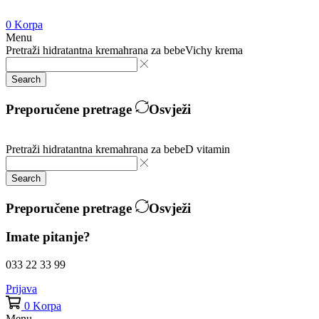
0
Korpa
Menu
Pretraži
hidratantna krema
hrana za bebe
Vichy krema
Search
Preporučene pretrage
Osvježi
Pretraži
hidratantna krema
hrana za bebe
D vitamin
Search
Preporučene pretrage
Osvježi
Imate pitanje?
033 22 33 99
Prijava
0
Korpa
Menu