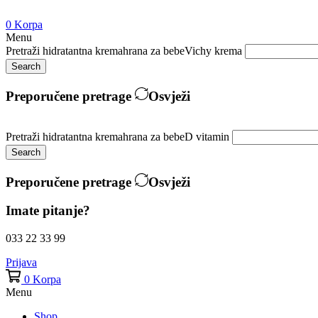
0
Korpa
Menu
Pretraži
hidratantna krema
hrana za bebe
Vichy krema
Search
Preporučene pretrage
Osvježi
Pretraži
hidratantna krema
hrana za bebe
D vitamin
Search
Preporučene pretrage
Osvježi
Imate pitanje?
033 22 33 99
Prijava
0
Korpa
Menu
Shop