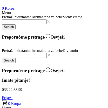
0
Korpa
Menu
Pretraži
hidratantna krema
hrana za bebe
Vichy krema
Search
Preporučene pretrage
Osvježi
Pretraži
hidratantna krema
hrana za bebe
D vitamin
Search
Preporučene pretrage
Osvježi
Imate pitanje?
033 22 33 99
Prijava
0
Korpa
Menu