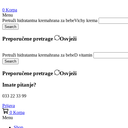
0
Korpa
Menu
Pretraži
hidratantna krema
hrana za bebe
Vichy krema
Search
Preporučene pretrage
Osvježi
Pretraži
hidratantna krema
hrana za bebe
D vitamin
Search
Preporučene pretrage
Osvježi
Imate pitanje?
033 22 33 99
Prijava
0
Korpa
Menu
Shop