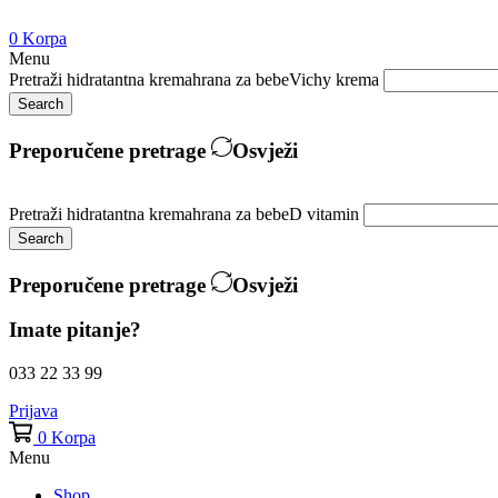
0
Korpa
Menu
Pretraži
hidratantna krema
hrana za bebe
Vichy krema
Search
Preporučene pretrage
Osvježi
Pretraži
hidratantna krema
hrana za bebe
D vitamin
Search
Preporučene pretrage
Osvježi
Imate pitanje?
033 22 33 99
Prijava
0
Korpa
Menu
Shop