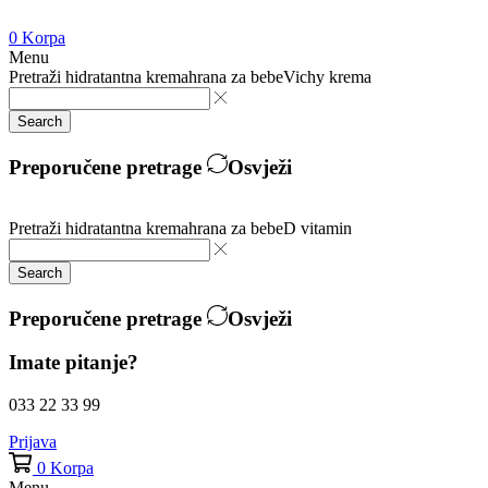
0
Korpa
Menu
Pretraži
hidratantna krema
hrana za bebe
Vichy krema
Search
Preporučene pretrage
Osvježi
Pretraži
hidratantna krema
hrana za bebe
D vitamin
Search
Preporučene pretrage
Osvježi
Imate pitanje?
033 22 33 99
Prijava
0
Korpa
Menu