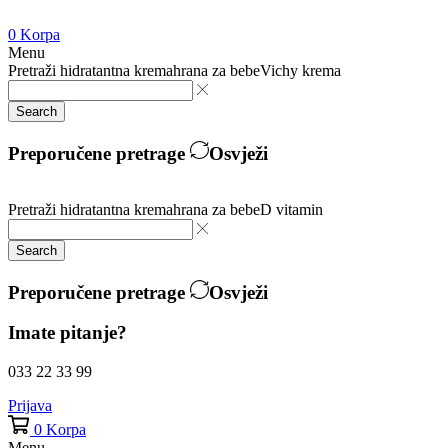
0
Korpa
Menu
Pretraži
hidratantna krema
hrana za bebe
Vichy krema
Search
Preporučene pretrage
Osvježi
Pretraži
hidratantna krema
hrana za bebe
D vitamin
Search
Preporučene pretrage
Osvježi
Imate pitanje?
033 22 33 99
Prijava
0
Korpa
Menu