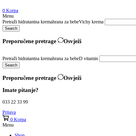
0
Korpa
Menu
Pretraži
hidratantna krema
hrana za bebe
Vichy krema
Search
Preporučene pretrage
Osvježi
Pretraži
hidratantna krema
hrana za bebe
D vitamin
Search
Preporučene pretrage
Osvježi
Imate pitanje?
033 22 33 99
Prijava
0
Korpa
Menu
Shop