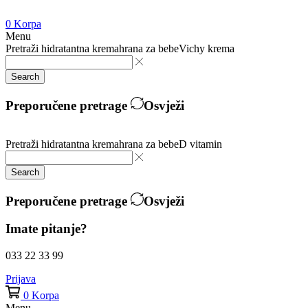
0
Korpa
Menu
Pretraži
hidratantna krema
hrana za bebe
Vichy krema
Search
Preporučene pretrage
Osvježi
Pretraži
hidratantna krema
hrana za bebe
D vitamin
Search
Preporučene pretrage
Osvježi
Imate pitanje?
033 22 33 99
Prijava
0
Korpa
Menu