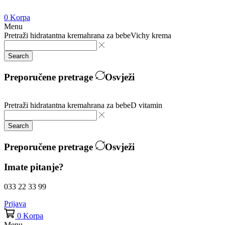
0
Korpa
Menu
Pretraži
hidratantna krema
hrana za bebe
Vichy krema
Search
Preporučene pretrage
Osvježi
Pretraži
hidratantna krema
hrana za bebe
D vitamin
Search
Preporučene pretrage
Osvježi
Imate pitanje?
033 22 33 99
Prijava
0
Korpa
Menu