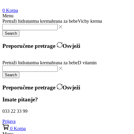
0
Korpa
Menu
Pretraži
hidratantna krema
hrana za bebe
Vichy krema
Search
Preporučene pretrage
Osvježi
Pretraži
hidratantna krema
hrana za bebe
D vitamin
Search
Preporučene pretrage
Osvježi
Imate pitanje?
033 22 33 99
Prijava
0
Korpa
Menu