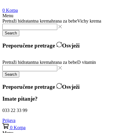
0
Korpa
Menu
Pretraži
hidratantna krema
hrana za bebe
Vichy krema
Search
Preporučene pretrage
Osvježi
Pretraži
hidratantna krema
hrana za bebe
D vitamin
Search
Preporučene pretrage
Osvježi
Imate pitanje?
033 22 33 99
Prijava
0
Korpa
Menu