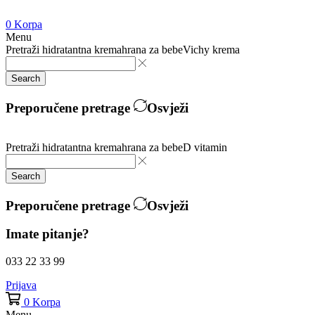
0
Korpa
Menu
Pretraži
hidratantna krema
hrana za bebe
Vichy krema
Search
Preporučene pretrage
Osvježi
Pretraži
hidratantna krema
hrana za bebe
D vitamin
Search
Preporučene pretrage
Osvježi
Imate pitanje?
033 22 33 99
Prijava
0
Korpa
Menu