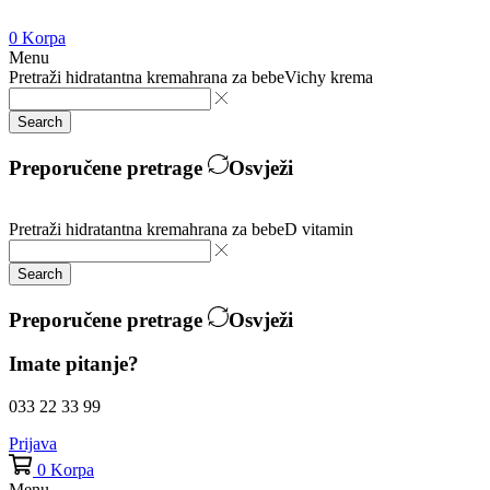
0
Korpa
Menu
Pretraži
hidratantna krema
hrana za bebe
Vichy krema
Search
Preporučene pretrage
Osvježi
Pretraži
hidratantna krema
hrana za bebe
D vitamin
Search
Preporučene pretrage
Osvježi
Imate pitanje?
033 22 33 99
Prijava
0
Korpa
Menu