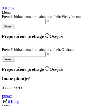
0
Korpa
Menu
Pretraži
hidratantna krema
hrana za bebe
Vichy krema
Search
Preporučene pretrage
Osvježi
Pretraži
hidratantna krema
hrana za bebe
D vitamin
Search
Preporučene pretrage
Osvježi
Imate pitanje?
033 22 33 99
Prijava
0
Korpa
Menu