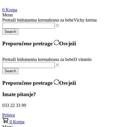
0
Korpa
Menu
Pretraži
hidratantna krema
hrana za bebe
Vichy krema
Search
Preporučene pretrage
Osvježi
Pretraži
hidratantna krema
hrana za bebe
D vitamin
Search
Preporučene pretrage
Osvježi
Imate pitanje?
033 22 33 99
Prijava
0
Korpa
Menu