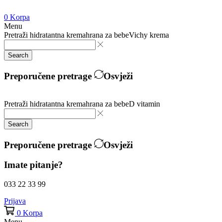
0
Korpa
Menu
Pretraži
hidratantna krema
hrana za bebe
Vichy krema
Search
Preporučene pretrage
Osvježi
Pretraži
hidratantna krema
hrana za bebe
D vitamin
Search
Preporučene pretrage
Osvježi
Imate pitanje?
033 22 33 99
Prijava
0
Korpa
Menu