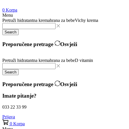
0
Korpa
Menu
Pretraži
hidratantna krema
hrana za bebe
Vichy krema
Search
Preporučene pretrage
Osvježi
Pretraži
hidratantna krema
hrana za bebe
D vitamin
Search
Preporučene pretrage
Osvježi
Imate pitanje?
033 22 33 99
Prijava
0
Korpa
Menu