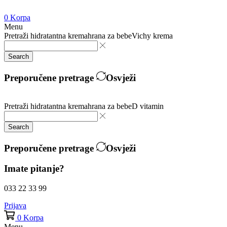
0
Korpa
Menu
Pretraži
hidratantna krema
hrana za bebe
Vichy krema
Search
Preporučene pretrage
Osvježi
Pretraži
hidratantna krema
hrana za bebe
D vitamin
Search
Preporučene pretrage
Osvježi
Imate pitanje?
033 22 33 99
Prijava
0
Korpa
Menu