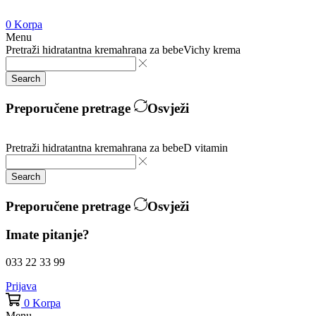
0
Korpa
Menu
Pretraži
hidratantna krema
hrana za bebe
Vichy krema
Search
Preporučene pretrage
Osvježi
Pretraži
hidratantna krema
hrana za bebe
D vitamin
Search
Preporučene pretrage
Osvježi
Imate pitanje?
033 22 33 99
Prijava
0
Korpa
Menu