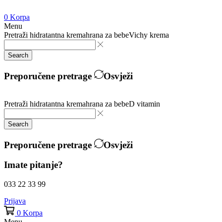
0
Korpa
Menu
Pretraži
hidratantna krema
hrana za bebe
Vichy krema
Search
Preporučene pretrage
Osvježi
Pretraži
hidratantna krema
hrana za bebe
D vitamin
Search
Preporučene pretrage
Osvježi
Imate pitanje?
033 22 33 99
Prijava
0
Korpa
Menu