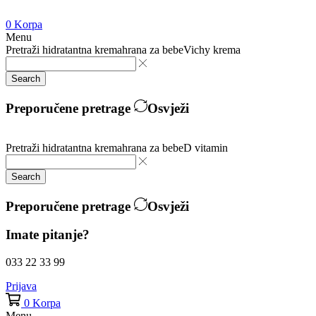
0
Korpa
Menu
Pretraži
hidratantna krema
hrana za bebe
Vichy krema
Search
Preporučene pretrage
Osvježi
Pretraži
hidratantna krema
hrana za bebe
D vitamin
Search
Preporučene pretrage
Osvježi
Imate pitanje?
033 22 33 99
Prijava
0
Korpa
Menu