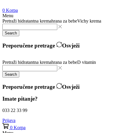
0
Korpa
Menu
Pretraži
hidratantna krema
hrana za bebe
Vichy krema
Search
Preporučene pretrage
Osvježi
Pretraži
hidratantna krema
hrana za bebe
D vitamin
Search
Preporučene pretrage
Osvježi
Imate pitanje?
033 22 33 99
Prijava
0
Korpa
Menu