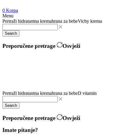
0
Korpa
Menu
Pretraži
hidratantna krema
hrana za bebe
Vichy krema
Search
Preporučene pretrage
Osvježi
Pretraži
hidratantna krema
hrana za bebe
D vitamin
Search
Preporučene pretrage
Osvježi
Imate pitanje?