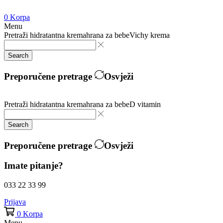
0
Korpa
Menu
Pretraži
hidratantna krema
hrana za bebe
Vichy krema
Search
Preporučene pretrage
Osvježi
Pretraži
hidratantna krema
hrana za bebe
D vitamin
Search
Preporučene pretrage
Osvježi
Imate pitanje?
033 22 33 99
Prijava
0
Korpa
Menu