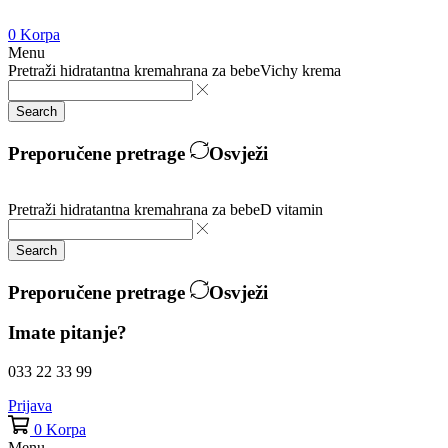
0
Korpa
Menu
Pretraži
hidratantna krema
hrana za bebe
Vichy krema
Search
Preporučene pretrage
Osvježi
Pretraži
hidratantna krema
hrana za bebe
D vitamin
Search
Preporučene pretrage
Osvježi
Imate pitanje?
033 22 33 99
Prijava
0
Korpa
Menu