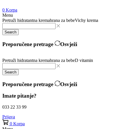
0
Korpa
Menu
Pretraži
hidratantna krema
hrana za bebe
Vichy krema
Search
Preporučene pretrage
Osvježi
Pretraži
hidratantna krema
hrana za bebe
D vitamin
Search
Preporučene pretrage
Osvježi
Imate pitanje?
033 22 33 99
Prijava
0
Korpa
Menu