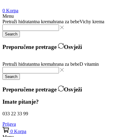
0
Korpa
Menu
Pretraži
hidratantna krema
hrana za bebe
Vichy krema
Search
Preporučene pretrage
Osvježi
Pretraži
hidratantna krema
hrana za bebe
D vitamin
Search
Preporučene pretrage
Osvježi
Imate pitanje?
033 22 33 99
Prijava
0
Korpa
Menu