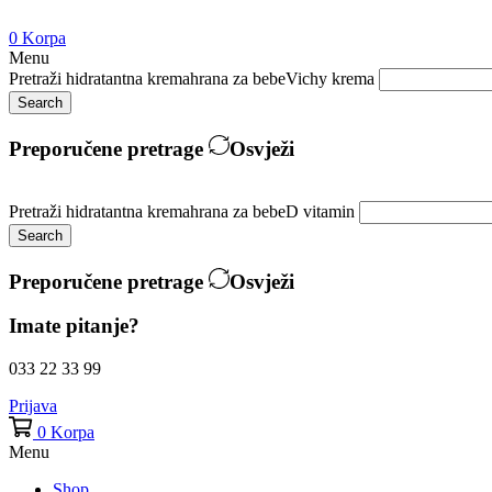
0
Korpa
Menu
Pretraži
hidratantna krema
hrana za bebe
Vichy krema
Search
Preporučene pretrage
Osvježi
Pretraži
hidratantna krema
hrana za bebe
D vitamin
Search
Preporučene pretrage
Osvježi
Imate pitanje?
033 22 33 99
Prijava
0
Korpa
Menu
Shop