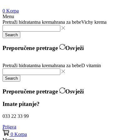
0
Korpa
Menu
Pretraži
hidratantna krema
hrana za bebe
Vichy krema
Search
Preporučene pretrage
Osvježi
Pretraži
hidratantna krema
hrana za bebe
D vitamin
Search
Preporučene pretrage
Osvježi
Imate pitanje?
033 22 33 99
Prijava
0
Korpa
Menu