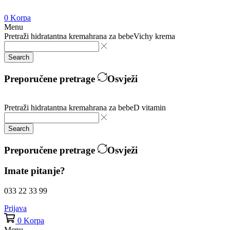
0
Korpa
Menu
Pretraži
hidratantna krema
hrana za bebe
Vichy krema
Search
Preporučene pretrage
Osvježi
Pretraži
hidratantna krema
hrana za bebe
D vitamin
Search
Preporučene pretrage
Osvježi
Imate pitanje?
033 22 33 99
Prijava
0
Korpa
Menu