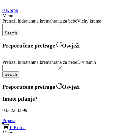
0
Korpa
Menu
Pretraži
hidratantna krema
hrana za bebe
Vichy krema
Search
Preporučene pretrage
Osvježi
Pretraži
hidratantna krema
hrana za bebe
D vitamin
Search
Preporučene pretrage
Osvježi
Imate pitanje?
033 22 33 99
Prijava
0
Korpa
Menu