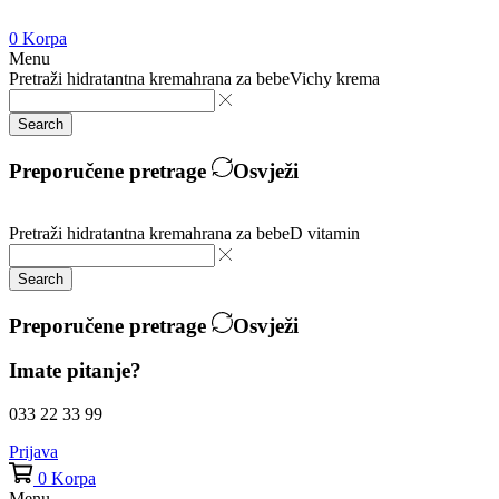
0
Korpa
Menu
Pretraži
hidratantna krema
hrana za bebe
Vichy krema
Search
Preporučene pretrage
Osvježi
Pretraži
hidratantna krema
hrana za bebe
D vitamin
Search
Preporučene pretrage
Osvježi
Imate pitanje?
033 22 33 99
Prijava
0
Korpa
Menu