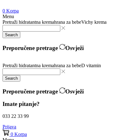
0
Korpa
Menu
Pretraži
hidratantna krema
hrana za bebe
Vichy krema
Search
Preporučene pretrage
Osvježi
Pretraži
hidratantna krema
hrana za bebe
D vitamin
Search
Preporučene pretrage
Osvježi
Imate pitanje?
033 22 33 99
Prijava
0
Korpa
Menu