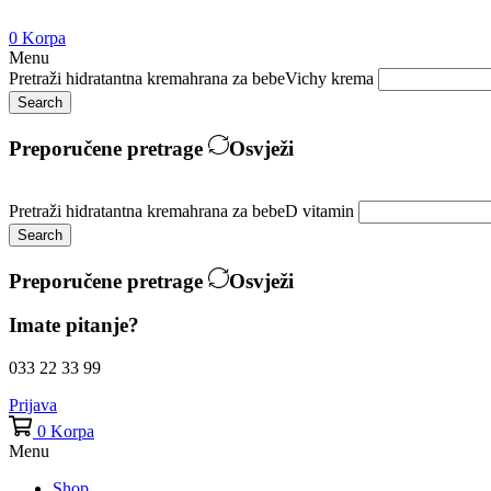
0
Korpa
Menu
Pretraži
hidratantna krema
hrana za bebe
Vichy krema
Search
Preporučene pretrage
Osvježi
Pretraži
hidratantna krema
hrana za bebe
D vitamin
Search
Preporučene pretrage
Osvježi
Imate pitanje?
033 22 33 99
Prijava
0
Korpa
Menu
Shop