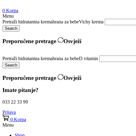
0
Korpa
Menu
Pretraži
hidratantna krema
hrana za bebe
Vichy krema
Search
Preporučene pretrage
Osvježi
Pretraži
hidratantna krema
hrana za bebe
D vitamin
Search
Preporučene pretrage
Osvježi
Imate pitanje?
033 22 33 99
Prijava
0
Korpa
Menu
Shop