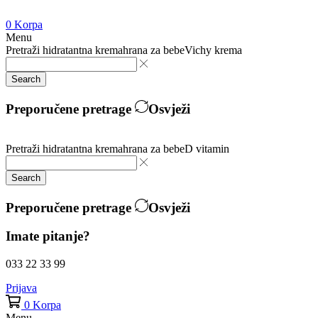
0
Korpa
Menu
Pretraži
hidratantna krema
hrana za bebe
Vichy krema
Search
Preporučene pretrage
Osvježi
Pretraži
hidratantna krema
hrana za bebe
D vitamin
Search
Preporučene pretrage
Osvježi
Imate pitanje?
033 22 33 99
Prijava
0
Korpa
Menu