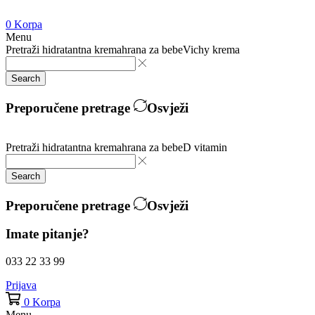
0
Korpa
Menu
Pretraži
hidratantna krema
hrana za bebe
Vichy krema
Search
Preporučene pretrage
Osvježi
Pretraži
hidratantna krema
hrana za bebe
D vitamin
Search
Preporučene pretrage
Osvježi
Imate pitanje?
033 22 33 99
Prijava
0
Korpa
Menu