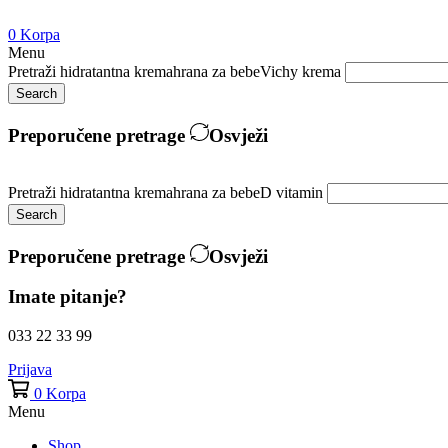
0
Korpa
Menu
Pretraži
hidratantna krema
hrana za bebe
Vichy krema
Search
Preporučene pretrage
Osvježi
Pretraži
hidratantna krema
hrana za bebe
D vitamin
Search
Preporučene pretrage
Osvježi
Imate pitanje?
033 22 33 99
Prijava
0
Korpa
Menu
Shop