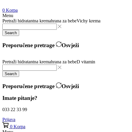
0
Korpa
Menu
Pretraži
hidratantna krema
hrana za bebe
Vichy krema
Search
Preporučene pretrage
Osvježi
Pretraži
hidratantna krema
hrana za bebe
D vitamin
Search
Preporučene pretrage
Osvježi
Imate pitanje?
033 22 33 99
Prijava
0
Korpa
Menu