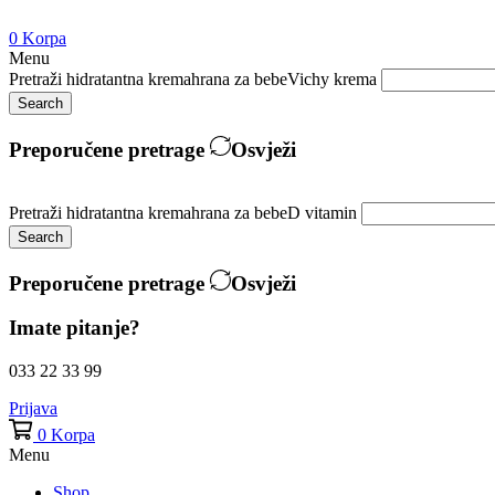
0
Korpa
Menu
Pretraži
hidratantna krema
hrana za bebe
Vichy krema
Search
Preporučene pretrage
Osvježi
Pretraži
hidratantna krema
hrana za bebe
D vitamin
Search
Preporučene pretrage
Osvježi
Imate pitanje?
033 22 33 99
Prijava
0
Korpa
Menu
Shop