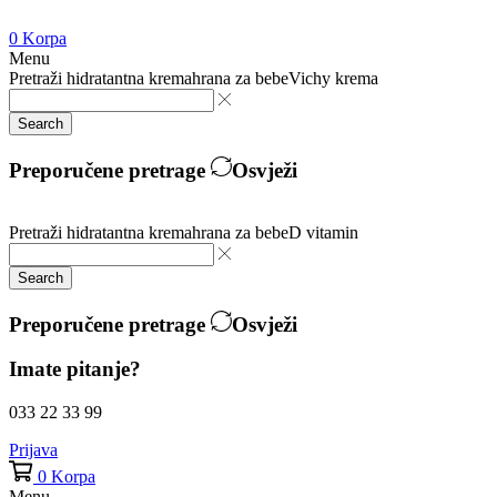
0
Korpa
Menu
Pretraži
hidratantna krema
hrana za bebe
Vichy krema
Search
Preporučene pretrage
Osvježi
Pretraži
hidratantna krema
hrana za bebe
D vitamin
Search
Preporučene pretrage
Osvježi
Imate pitanje?
033 22 33 99
Prijava
0
Korpa
Menu