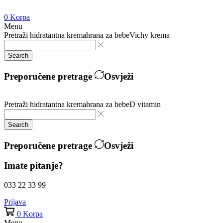
0
Korpa
Menu
Pretraži
hidratantna krema
hrana za bebe
Vichy krema
Search
Preporučene pretrage
Osvježi
Pretraži
hidratantna krema
hrana za bebe
D vitamin
Search
Preporučene pretrage
Osvježi
Imate pitanje?
033 22 33 99
Prijava
0
Korpa
Menu