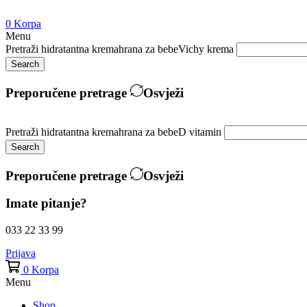
0
Korpa
Menu
Pretraži
hidratantna krema
hrana za bebe
Vichy krema
Search
Preporučene pretrage
Osvježi
Pretraži
hidratantna krema
hrana za bebe
D vitamin
Search
Preporučene pretrage
Osvježi
Imate pitanje?
033 22 33 99
Prijava
0
Korpa
Menu
Shop