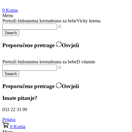
0
Korpa
Menu
Pretraži
hidratantna krema
hrana za bebe
Vichy krema
Search
Preporučene pretrage
Osvježi
Pretraži
hidratantna krema
hrana za bebe
D vitamin
Search
Preporučene pretrage
Osvježi
Imate pitanje?
033 22 33 99
Prijava
0
Korpa
Menu