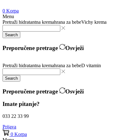
0
Korpa
Menu
Pretraži
hidratantna krema
hrana za bebe
Vichy krema
Search
Preporučene pretrage
Osvježi
Pretraži
hidratantna krema
hrana za bebe
D vitamin
Search
Preporučene pretrage
Osvježi
Imate pitanje?
033 22 33 99
Prijava
0
Korpa
Menu