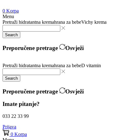
0
Korpa
Menu
Pretraži
hidratantna krema
hrana za bebe
Vichy krema
Search
Preporučene pretrage
Osvježi
Pretraži
hidratantna krema
hrana za bebe
D vitamin
Search
Preporučene pretrage
Osvježi
Imate pitanje?
033 22 33 99
Prijava
0
Korpa
Menu